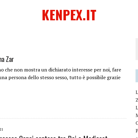
KENPEX.IT
ha Zar
o che non mostra un dichiarato interesse per noi, fare
una persona dello stesso sesso, tutto è possibile grazie
L
L
21
P