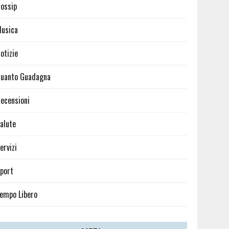
ossip
usica
otizie
uanto Guadagna
ecensioni
alute
ervizi
port
empo Libero