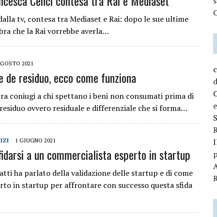
ncesca Cenci contesa tra Rai e Mediaset
C
alla tv, contesa tra Mediaset e Rai: dopo le sue ultime
mbra che la Rai vorrebbe averla…
AGOSTO 2021
c
 de residuo, ecco come funziona
d
ra coniugi a chi spettano i beni non consumati prima di
e
esiduo ovvero residuale e differenziale che si forma…
R
IZI
1 GIUGNO 2021
I
fidarsi a un commercialista esperto in startup
p
A
atti ha parlato della validazione delle startup e di come
R
rto in startup per affrontare con successo questa sfida