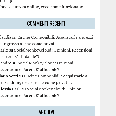
startup
orsi sicurezza online, ecco come funzionano
COMMENTI RECENTI
laudia
su
Cucine Componibili: Acquistarle a prezzi
i Ingrosso anche come privati…
Carlo
su
SocialMonkey.cloud: Opinioni, Recensioni
 Pareri. E’ affidabile?!
Sandro
su
SocialMonkey.cloud: Opinioni,
ecensioni e Pareri. E’ affidabile?!
laria Serri
su
Cucine Componibili: Acquistarle a
rezzi di Ingrosso anche come privati…
lessia Carli
su
SocialMonkey.cloud: Opinioni,
ecensioni e Pareri. E’ affidabile?!
ARCHIVI