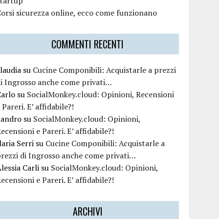
startup
orsi sicurezza online, ecco come funzionano
COMMENTI RECENTI
laudia
su
Cucine Componibili: Acquistarle a prezzi
i Ingrosso anche come privati…
Carlo
su
SocialMonkey.cloud: Opinioni, Recensioni
 Pareri. E’ affidabile?!
Sandro
su
SocialMonkey.cloud: Opinioni,
ecensioni e Pareri. E’ affidabile?!
laria Serri
su
Cucine Componibili: Acquistarle a
rezzi di Ingrosso anche come privati…
lessia Carli
su
SocialMonkey.cloud: Opinioni,
ecensioni e Pareri. E’ affidabile?!
ARCHIVI