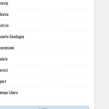
ossip
usica
otizie
uanto Guadagna
ecensioni
alute
ervizi
port
empo Libero