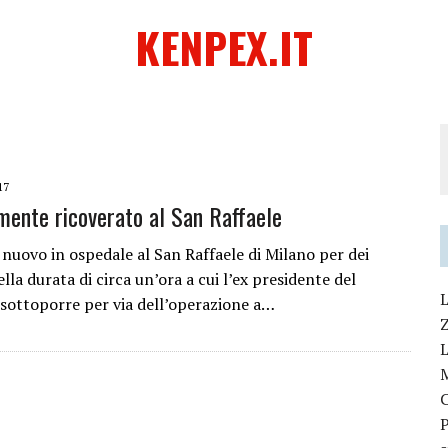
KENPEX.IT
17
mente ricoverato al San Raffaele
i nuovo in ospedale al San Raffaele di Milano per dei
lla durata di circa un’ora a cui l’ex presidente del
L
o sottoporre per via dell’operazione a…
L
P