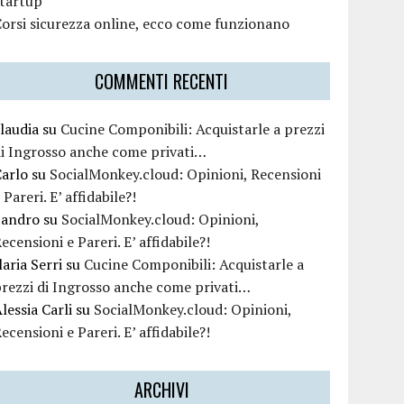
startup
orsi sicurezza online, ecco come funzionano
COMMENTI RECENTI
laudia
su
Cucine Componibili: Acquistarle a prezzi
i Ingrosso anche come privati…
Carlo
su
SocialMonkey.cloud: Opinioni, Recensioni
 Pareri. E’ affidabile?!
Sandro
su
SocialMonkey.cloud: Opinioni,
ecensioni e Pareri. E’ affidabile?!
laria Serri
su
Cucine Componibili: Acquistarle a
rezzi di Ingrosso anche come privati…
lessia Carli
su
SocialMonkey.cloud: Opinioni,
ecensioni e Pareri. E’ affidabile?!
ARCHIVI