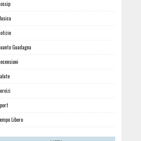
ossip
usica
otizie
uanto Guadagna
ecensioni
alute
ervizi
port
empo Libero