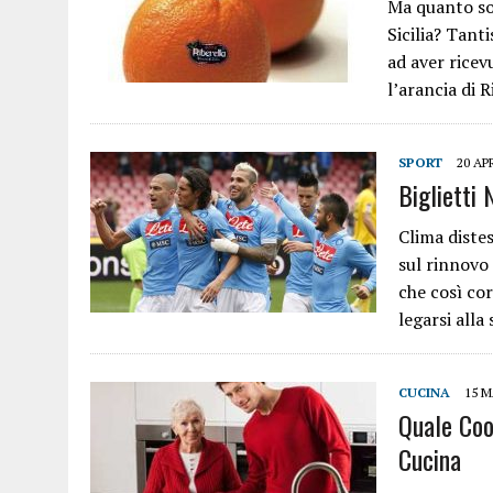
Ma quanto so
Sicilia? Tanti
ad aver rice
l’arancia di 
SPORT
20 AP
Biglietti 
Clima diste
sul rinnovo
che così co
legarsi alla
CUCINA
15 M
Quale Coo
Cucina