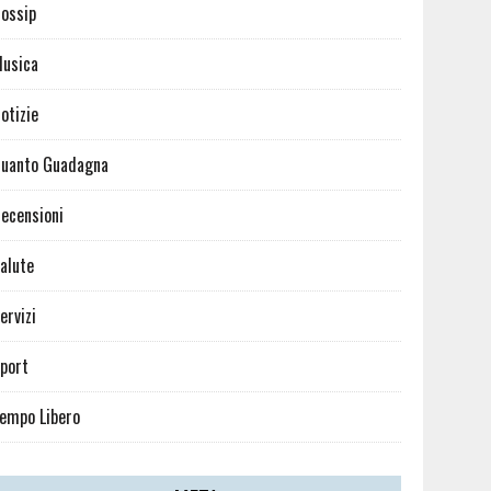
ossip
usica
otizie
uanto Guadagna
ecensioni
alute
ervizi
port
empo Libero