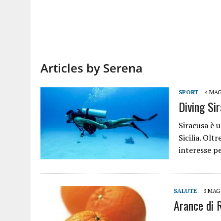
Articles by Serena
SPORT
4 MAG
Diving Sir
Siracusa è u
Sicilia. Olt
interesse p
SALUTE
3 MAG
Arance di R