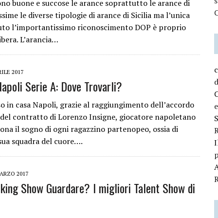
no buone e succose le arance soprattutto le arance di
C
ssime le diverse tipologie di arance di Sicilia ma l’unica
vuto l’importantissimo riconoscimento DOP è proprio
Ribera. L’arancia…
c
RILE 2017
d
Napoli Serie A: Dove Trovarli?
so in casa Napoli, grazie al raggiungimento dell’accordo
e
 del contratto di Lorenzo Insigne, giocatore napoletano
rona il sogno di ogni ragazzino partenopeo, ossia di
R
 sua squadra del cuore….
I
p
A
ARZO 2017
R
king Show Guardare? I migliori Talent Show di