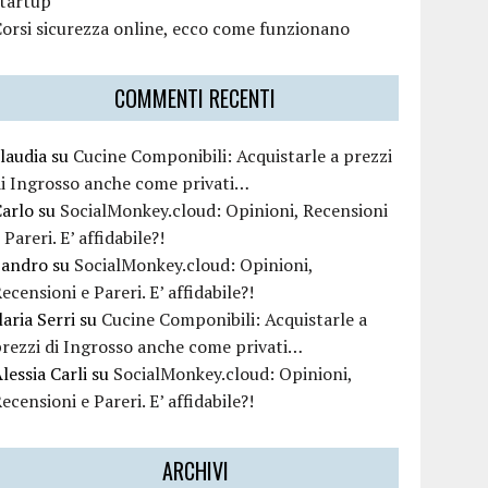
startup
orsi sicurezza online, ecco come funzionano
COMMENTI RECENTI
laudia
su
Cucine Componibili: Acquistarle a prezzi
i Ingrosso anche come privati…
Carlo
su
SocialMonkey.cloud: Opinioni, Recensioni
 Pareri. E’ affidabile?!
Sandro
su
SocialMonkey.cloud: Opinioni,
ecensioni e Pareri. E’ affidabile?!
laria Serri
su
Cucine Componibili: Acquistarle a
rezzi di Ingrosso anche come privati…
lessia Carli
su
SocialMonkey.cloud: Opinioni,
ecensioni e Pareri. E’ affidabile?!
ARCHIVI