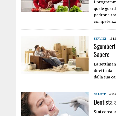
I programmi 
quale guarda
padrona tra
competenza
SERVIZI
13 M
Sgomberi 
Sapere
La settimana
diretta da l
dalla sua ca
SALUTE
6 MA
Dentista 
Stai cercan