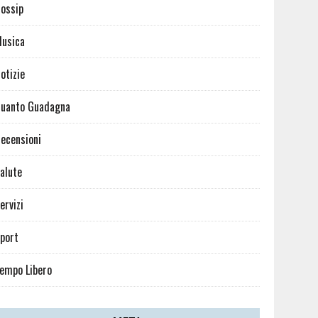
ossip
usica
otizie
uanto Guadagna
ecensioni
alute
ervizi
port
empo Libero