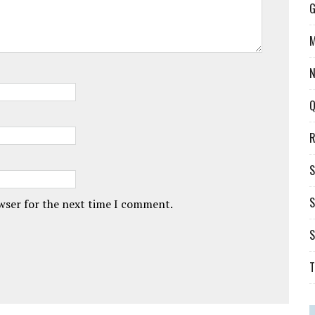
G
M
N
Q
R
S
S
owser for the next time I comment.
S
T