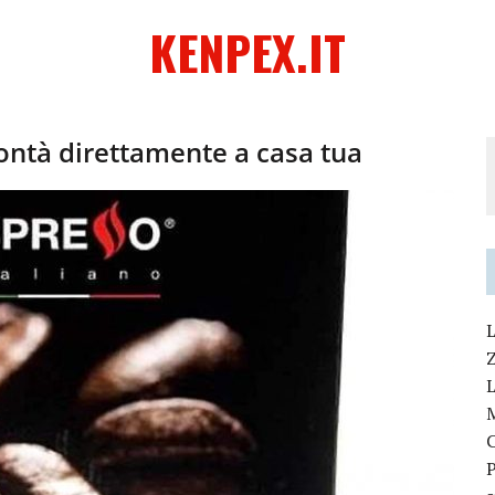
KENPEX.IT
 bontà direttamente a casa tua
L
L
P