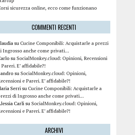
startup
orsi sicurezza online, ecco come funzionano
COMMENTI RECENTI
laudia
su
Cucine Componibili: Acquistarle a prezzi
i Ingrosso anche come privati…
Carlo
su
SocialMonkey.cloud: Opinioni, Recensioni
 Pareri. E’ affidabile?!
Sandro
su
SocialMonkey.cloud: Opinioni,
ecensioni e Pareri. E’ affidabile?!
laria Serri
su
Cucine Componibili: Acquistarle a
rezzi di Ingrosso anche come privati…
lessia Carli
su
SocialMonkey.cloud: Opinioni,
ecensioni e Pareri. E’ affidabile?!
ARCHIVI