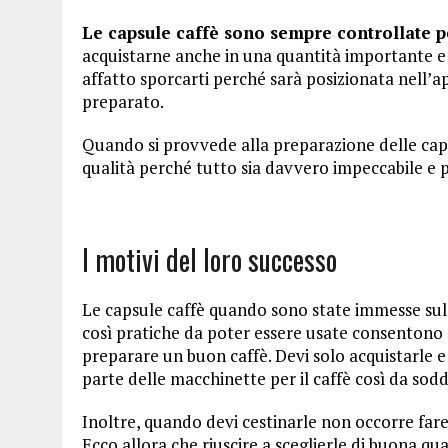
Le capsule caffè sono sempre controllate pe
acquistarne anche in una quantità importante e 
affatto sporcarti perché sarà posizionata nell’ap
preparato.
Quando si provvede alla preparazione delle caps
qualità perché tutto sia davvero impeccabile e po
I motivi del loro successo
Le capsule caffè quando sono state immesse su
così pratiche da poter essere usate consentono d
preparare un buon caffè. Devi solo acquistarle e
parte delle macchinette per il caffè così da soddi
Inoltre, quando devi cestinarle non occorre far
Ecco allora che riuscire a sceglierle di buona q