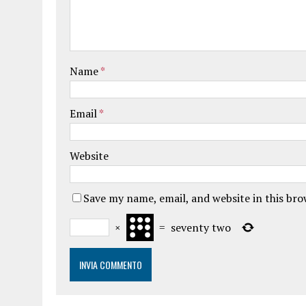
Name
*
Email
*
Website
Save my name, email, and website in this br
×
=
seventy two