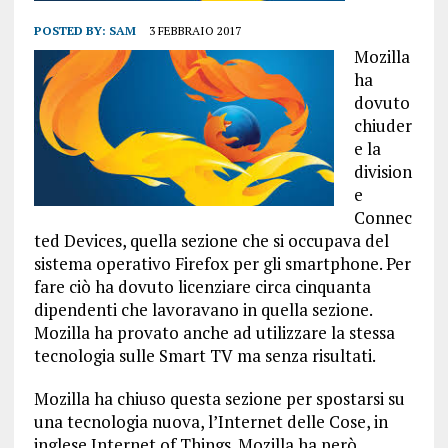
POSTED BY:
SAM
3 FEBBRAIO 2017
Mozilla
ha
dovuto
chiuder
e la
division
e
Connec
ted Devices, quella sezione che si occupava del
sistema operativo Firefox per gli smartphone. Per
fare ciò ha dovuto licenziare circa cinquanta
dipendenti che lavoravano in quella sezione.
Mozilla ha provato anche ad utilizzare la stessa
tecnologia sulle Smart TV ma senza risultati.
Mozilla ha chiuso questa sezione per spostarsi su
una tecnologia nuova, l’Internet delle Cose, in
inglese Internet of Things. Mozilla ha però